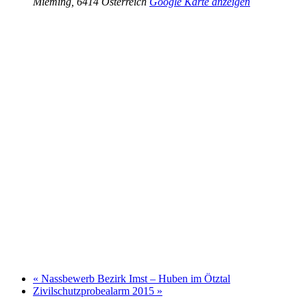
Mieming
,
6414
Österreich
Google Karte anzeigen
«
Nassbewerb Bezirk Imst – Huben im Ötztal
Zivilschutzprobealarm 2015
»