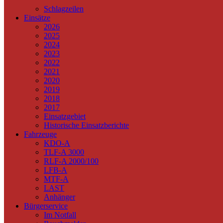
Schlagzeilen
Einsätze
2026
2025
2024
2023
2022
2021
2020
2019
2018
2017
Einsatzgebiet
Historische Einsatzberichte
Fahrzeuge
KDO-A
TLF-A 3000
RLF-A 2000/100
LFB-A
MTF-A
LAST
Anhänger
Bürgerservice
Im Notfall