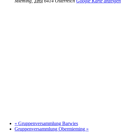
Mieming
,
Tirol
6414
Österreich
Google Karte anzeigen
«
Gruppenversammlung Barwies
Gruppenversammlung Obermieming
»