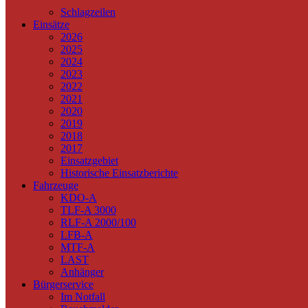
Schlagzeilen
Einsätze
2026
2025
2024
2023
2022
2021
2020
2019
2018
2017
Einsatzgebiet
Historische Einsatzberichte
Fahrzeuge
KDO-A
TLF-A 3000
RLF-A 2000/100
LFB-A
MTF-A
LAST
Anhänger
Bürgerservice
Im Notfall