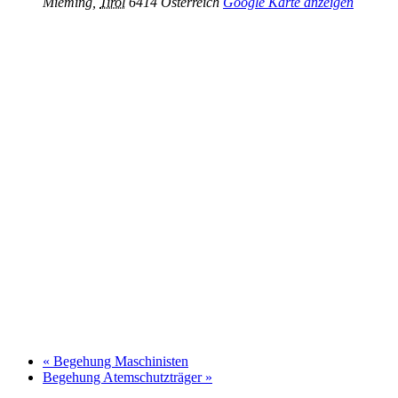
Mieming
,
Tirol
6414
Österreich
Google Karte anzeigen
«
Begehung Maschinisten
Begehung Atemschutzträger
»