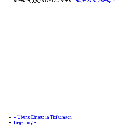
Mieming
,
Tirol
6414
Österreich
Google Karte anzeigen
«
Übung Einsatz in Tiefgaragen
Begehung
»