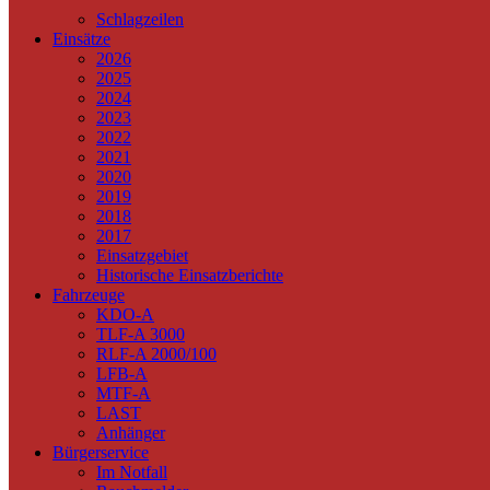
Schlagzeilen
Einsätze
2026
2025
2024
2023
2022
2021
2020
2019
2018
2017
Einsatzgebiet
Historische Einsatzberichte
Fahrzeuge
KDO-A
TLF-A 3000
RLF-A 2000/100
LFB-A
MTF-A
LAST
Anhänger
Bürgerservice
Im Notfall