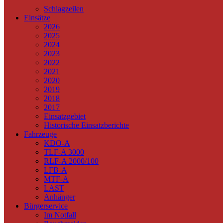
Schlagzeilen
Einsätze
2026
2025
2024
2023
2022
2021
2020
2019
2018
2017
Einsatzgebiet
Historische Einsatzberichte
Fahrzeuge
KDO-A
TLF-A 3000
RLF-A 2000/100
LFB-A
MTF-A
LAST
Anhänger
Bürgerservice
Im Notfall