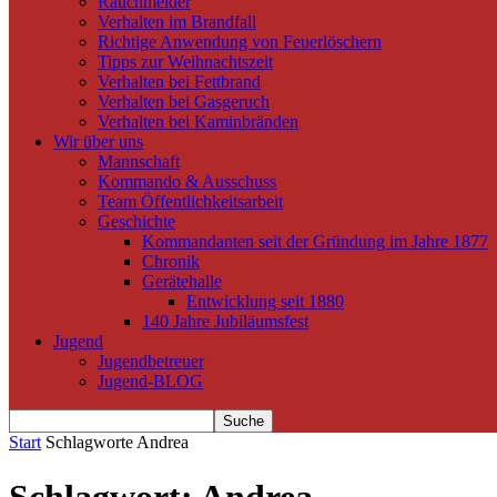
Rauchmelder
Verhalten im Brandfall
Richtige Anwendung von Feuerlöschern
Tipps zur Weihnachtszeit
Verhalten bei Fettbrand
Verhalten bei Gasgeruch
Verhalten bei Kaminbränden
Wir über uns
Mannschaft
Kommando & Ausschuss
Team Öffentlichkeitsarbeit
Geschichte
Kommandanten seit der Gründung im Jahre 1877
Chronik
Gerätehalle
Entwicklung seit 1880
140 Jahre Jubiläumsfest
Jugend
Jugendbetreuer
Jugend-BLOG
Start
Schlagworte
Andrea
Schlagwort: Andrea