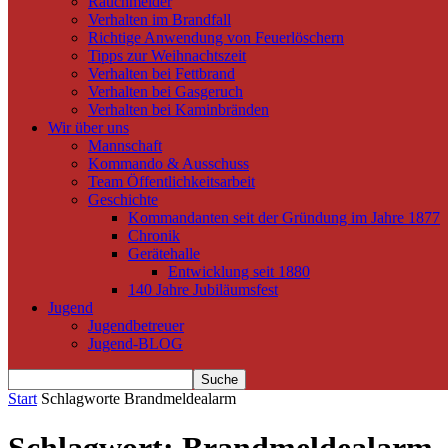
Rauchmelder
Verhalten im Brandfall
Richtige Anwendung von Feuerlöschern
Tipps zur Weihnachtszeit
Verhalten bei Fettbrand
Verhalten bei Gasgeruch
Verhalten bei Kaminbränden
Wir über uns
Mannschaft
Kommando & Ausschuss
Team Öffentlichkeitsarbeit
Geschichte
Kommandanten seit der Gründung im Jahre 1877
Chronik
Gerätehalle
Entwicklung seit 1880
140 Jahre Jubiläumsfest
Jugend
Jugendbetreuer
Jugend-BLOG
Start
Schlagworte
Brandmeldealarm
Schlagwort: Brandmeldealarm