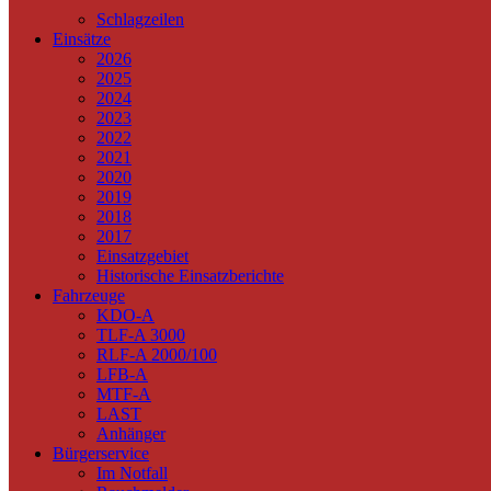
Schlagzeilen
Einsätze
2026
2025
2024
2023
2022
2021
2020
2019
2018
2017
Einsatzgebiet
Historische Einsatzberichte
Fahrzeuge
KDO-A
TLF-A 3000
RLF-A 2000/100
LFB-A
MTF-A
LAST
Anhänger
Bürgerservice
Im Notfall