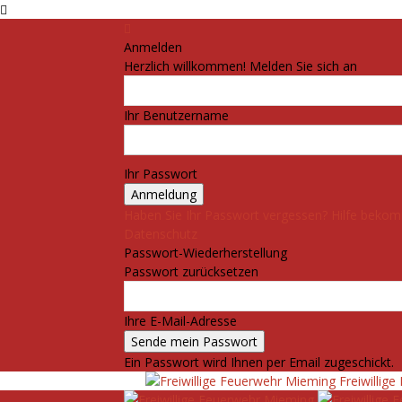
Anmelden
Herzlich willkommen! Melden Sie sich an
Ihr Benutzername
Ihr Passwort
Haben Sie Ihr Passwort vergessen? Hilfe beko
Datenschutz
Passwort-Wiederherstellung
Passwort zurücksetzen
Ihre E-Mail-Adresse
Ein Passwort wird Ihnen per Email zugeschickt.
Freiwillig