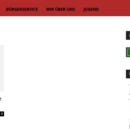
BÜRGERSERVICE
WIR ÜBER UNS
JUGEND
e
0