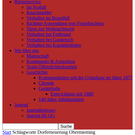
Bürgerservice
Im Notfall
Rauchmelder
Verhalten im Brandfall
Richtige Anwendung von Feuerlöschern
Tipps zur Weihnachtszeit
Verhalten bei Fettbrand
Verhalten bei Gasgeruch
Verhalten bei Kaminbränden
Wir über uns
Mannschaft
Kommando & Ausschuss
Team Öffentlichkeitsarbeit
Geschichte
Kommandanten seit der Gründung im Jahre 1877
Chronik
Gerätehalle
Entwicklung seit 1880
140 Jahre Jubiläumsfest
Jugend
Jugendbetreuer
Jugend-BLOG
Start
Schlagworte
Dorferneuerung Obermieming