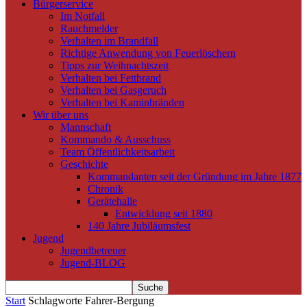
Bürgerservice
Im Notfall
Rauchmelder
Verhalten im Brandfall
Richtige Anwendung von Feuerlöschern
Tipps zur Weihnachtszeit
Verhalten bei Fettbrand
Verhalten bei Gasgeruch
Verhalten bei Kaminbränden
Wir über uns
Mannschaft
Kommando & Ausschuss
Team Öffentlichkeitsarbeit
Geschichte
Kommandanten seit der Gründung im Jahre 1877
Chronik
Gerätehalle
Entwicklung seit 1880
140 Jahre Jubiläumsfest
Jugend
Jugendbetreuer
Jugend-BLOG
Start
Schlagworte
Fahrer-Bergung