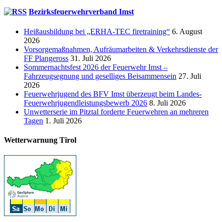
Bezirksfeuerwehrverband Imst
Heißausbildung bei „ERHA-TEC firetraining“
6. August
2026
Vorsorgemaßnahmen, Aufräumarbeiten & Verkehrsdienste der
FF Plangeross
31. Juli 2026
Sommernachtsfest 2026 der Feuerwehr Imst –
Fahrzeugsegnung und geselliges Beisammensein
27. Juli
2026
Feuerwehrjugend des BFV Imst überzeugt beim Landes-
Feuerwehrjugendleistungsbewerb 2026
8. Juli 2026
Unwetterserie im Pitztal forderte Feuerwehren an mehreren
Tagen
1. Juli 2026
Wetterwarnung Tirol