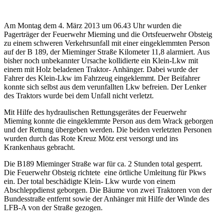
Am Montag dem 4. März 2013 um 06.43 Uhr wurden die
Pagerträger der Feuerwehr Mieming und die Ortsfeuerwehr Obsteig
zu einem schweren Verkehrsunfall mit einer eingeklemmten Person
auf der B 189, der Mieminger Straße Kilometer 11,8 alarmiert. Aus
bisher noch unbekannter Ursache kollidierte ein Klein-Lkw mit
einem mit Holz beladenen Traktor- Anhänger. Dabei wurde der
Fahrer des Klein-Lkw im Fahrzeug eingeklemmt. Der Beifahrer
konnte sich selbst aus dem verunfallten Lkw befreien. Der Lenker
des Traktors wurde bei dem Unfall nicht verletzt.
Mit Hilfe des hydraulischen Rettungsgerätes der Feuerwehr
Mieming konnte die eingeklemmte Person aus dem Wrack geborgen
und der Rettung übergeben werden. Die beiden verletzten Personen
wurden durch das Rote Kreuz Mötz erst versorgt und ins
Krankenhaus gebracht.
Die B189 Mieminger Straße war für ca. 2 Stunden total gesperrt.
Die Feuerwehr Obsteig richtete eine örtliche Umleitung für Pkws
ein. Der total beschädigte Klein- Lkw wurde von einem
Abschleppdienst geborgen. Die Bäume von zwei Traktoren von der
Bundesstraße entfernt sowie der Anhänger mit Hilfe der Winde des
LFB-A von der Straße gezogen.