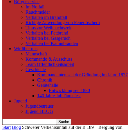
Bürgerservice
Im Notfall
Rauchmelder
Verhalten im Brandfall
Richtige Anwendung von Feuerlöschern
Tipps zur Weihnachtszeit
Verhalten bei Fettbrand
Verhalten bei Gasgeruch
Verhalten bei Kaminbränden
Wir über uns
Mannschaft
Kommando & Ausschuss
Team Öffentlichkeitsarbeit
Geschichte
Kommandanten seit der Gründung im Jahre 1877
Chronik
Gerätehalle
Entwicklung seit 1880
140 Jahre Jubiläumsfest
Jugend
Jugendbetreuer
Jugend-BLOG
Start
Blog
Schwerer Verkehrsunfall auf der B 189 – Bergung von