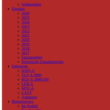
Schlagzeilen
Einsätze
2026
2025
2024
2023
2022
2021
2020
2019
2018
2017
Einsatzgebiet
Historische Einsatzberichte
Fahrzeuge
KDO-A
TLF-A 3000
RLF-A 2000/100
LFB-A
MTF-A
LAST
Anhänger
Bürgerservice
Im Notfall