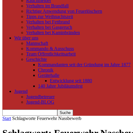
Rauchmelder
Verhalten im Brandfall
Richtige Anwendung von Feuerlöschern
Tipps zur Weihnachtszeit
Verhalten bei Fettbrand
Verhalten bei Gasgeruch
Verhalten bei Kaminbränden
Wir über uns
Mannschaft
Kommando & Ausschuss
Team Öffentlichkeitsarbeit
Geschichte
Kommandanten seit der Gründung im Jahre 1877
Chronik
Gerätehalle
Entwicklung seit 1880
140 Jahre Jubiläumsfest
Jugend
Jugendbetreuer
Jugend-BLOG
Start
Schlagworte
Feuerwehr Nassbewerb
Schlagwort: Feuerwehr Nassbe