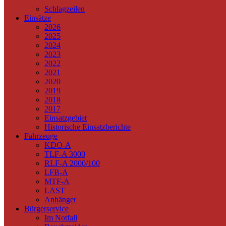
Schlagzeilen
Einsätze
2026
2025
2024
2023
2022
2021
2020
2019
2018
2017
Einsatzgebiet
Historische Einsatzberichte
Fahrzeuge
KDO-A
TLF-A 3000
RLF-A 2000/100
LFB-A
MTF-A
LAST
Anhänger
Bürgerservice
Im Notfall