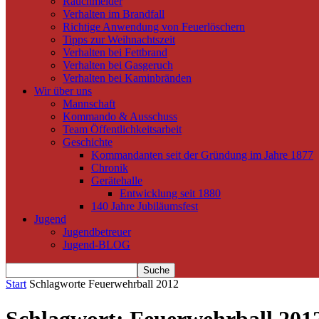
Rauchmelder
Verhalten im Brandfall
Richtige Anwendung von Feuerlöschern
Tipps zur Weihnachtszeit
Verhalten bei Fettbrand
Verhalten bei Gasgeruch
Verhalten bei Kaminbränden
Wir über uns
Mannschaft
Kommando & Ausschuss
Team Öffentlichkeitsarbeit
Geschichte
Kommandanten seit der Gründung im Jahre 1877
Chronik
Gerätehalle
Entwicklung seit 1880
140 Jahre Jubiläumsfest
Jugend
Jugendbetreuer
Jugend-BLOG
Start
Schlagworte
Feuerwehrball 2012
Schlagwort: Feuerwehrball 201