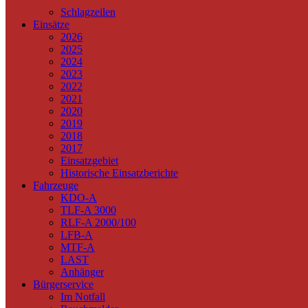
Schlagzeilen
Einsätze
2026
2025
2024
2023
2022
2021
2020
2019
2018
2017
Einsatzgebiet
Historische Einsatzberichte
Fahrzeuge
KDO-A
TLF-A 3000
RLF-A 2000/100
LFB-A
MTF-A
LAST
Anhänger
Bürgerservice
Im Notfall