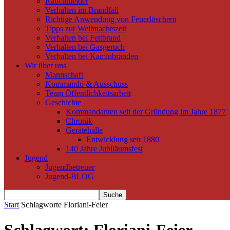
Rauchmelder
Verhalten im Brandfall
Richtige Anwendung von Feuerlöschern
Tipps zur Weihnachtszeit
Verhalten bei Fettbrand
Verhalten bei Gasgeruch
Verhalten bei Kaminbränden
Wir über uns
Mannschaft
Kommando & Ausschuss
Team Öffentlichkeitsarbeit
Geschichte
Kommandanten seit der Gründung im Jahre 1877
Chronik
Gerätehalle
Entwicklung seit 1880
140 Jahre Jubiläumsfest
Jugend
Jugendbetreuer
Jugend-BLOG
Start
Schlagworte
Floriani-Feier
Schlagwort: Floriani-Feier