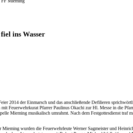
o: FF Mieming
fiel ins Wasser
Feier 2014 der Einmarsch und das anschließende Defilieren sprichwört
 mit Feuerwehrkurat Pfarrer Paulinus Okachi zur Hl. Messe in die Pfa
apelle Mieming musikalisch umrahmt. Nach dem Festgottesdienst traf 
ehr Mieming wurden die Feuerwehrleute Werner Sagmeister und Heinri