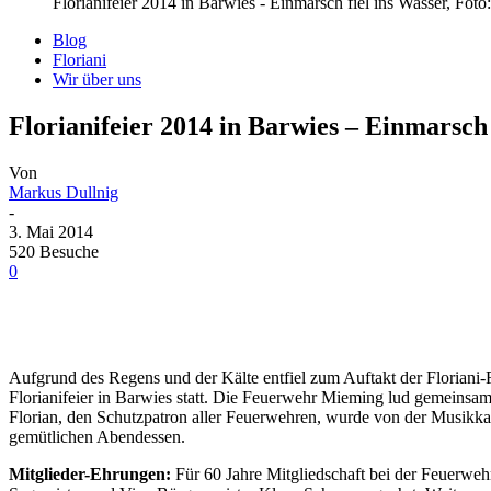
Florianifeier 2014 in Barwies - Einmarsch fiel ins Wasser, Fot
Blog
Floriani
Wir über uns
Florianifeier 2014 in Barwies – Einmarsch 
Von
Markus Dullnig
-
3. Mai 2014
520 Besuche
0
Aufgrund des Regens und der Kälte entfiel zum Auftakt der Floriani-
Florianifeier in Barwies statt. Die Feuerwehr Mieming lud gemeinsam
Florian, den Schutzpatron aller Feuerwehren, wurde von der Musikk
gemütlichen Abendessen.
Mitglieder-Ehrungen:
Für 60 Jahre Mitgliedschaft bei der Feuerw