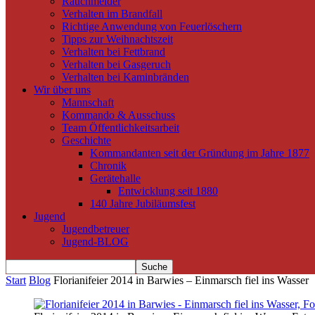
Rauchmelder
Verhalten im Brandfall
Richtige Anwendung von Feuerlöschern
Tipps zur Weihnachtszeit
Verhalten bei Fettbrand
Verhalten bei Gasgeruch
Verhalten bei Kaminbränden
Wir über uns
Mannschaft
Kommando & Ausschuss
Team Öffentlichkeitsarbeit
Geschichte
Kommandanten seit der Gründung im Jahre 1877
Chronik
Gerätehalle
Entwicklung seit 1880
140 Jahre Jubiläumsfest
Jugend
Jugendbetreuer
Jugend-BLOG
Start
Blog
Florianifeier 2014 in Barwies – Einmarsch fiel ins Wasser