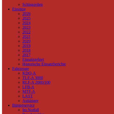
Schlagzeilen
Einsätze
2026
2025
2024
2023
2022
2021
2020
2019
2018
2017
Einsatzgebiet
Historische Einsatzberichte
Fahrzeuge
KDO-A
TLF-A 3000
RLF-A 2000/100
LFB-A
MTF-A
LAST
Anhänger
Bürgerservice
Im Notfall