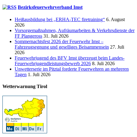
Bezirksfeuerwehrverband Imst
Heißausbildung bei „ERHA-TEC firetraining“
6. August
2026
Vorsorgemaßnahmen, Aufräumarbeiten & Verkehrsdienste der
FF Plangeross
31. Juli 2026
Sommernachtsfest 2026 der Feuerwehr Imst –
Fahrzeugsegnung und geselliges Beisammensein
27. Juli
2026
Feuerwehrjugend des BFV Imst überzeugt beim Landes-
Feuerwehrjugendleistungsbewerb 2026
8. Juli 2026
Unwetterserie im Pitztal forderte Feuerwehren an mehreren
Tagen
1. Juli 2026
Wetterwarnung Tirol