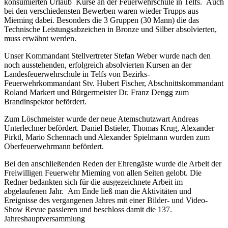
konsumierten Urlaub Kurse an der Feuerwehrschule in Telfs. Auch
bei den verschiedensten Bewerben waren wieder Trupps aus
Mieming dabei. Besonders die 3 Gruppen (30 Mann) die das
Technische Leistungsabzeichen in Bronze und Silber absolvierten,
muss erwähnt werden.
Unser Kommandant Stellvertreter Stefan Weber wurde nach den
noch ausstehenden, erfolgreich absolvierten Kursen an der
Landesfeuerwehrschule in Telfs von Bezirks-
Feuerwehrkommandant Stv. Hubert Fischer, Abschnittskommandant
Roland Markert und Bürgermeister Dr. Franz Dengg zum
Brandinspektor befördert.
Zum Löschmeister wurde der neue Atemschutzwart Andreas
Unterlechner befördert. Daniel Bstieler, Thomas Krug, Alexander
Pirktl, Mario Schennach und Alexander Spielmann wurden zum
Oberfeuerwehrmann befördert.
Bei den anschließenden Reden der Ehrengäste wurde die Arbeit der
Freiwilligen Feuerwehr Mieming von allen Seiten gelobt. Die
Redner bedankten sich für die ausgezeichnete Arbeit im
abgelaufenen Jahr. Am Ende ließ man die Aktivitäten und
Ereignisse des vergangenen Jahres mit einer Bilder- und Video-
Show Revue passieren und beschloss damit die 137.
Jahreshauptversammlung