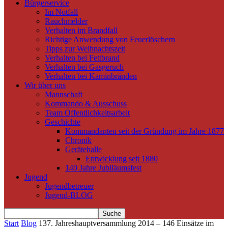
Bürgerservice
Im Notfall
Rauchmelder
Verhalten im Brandfall
Richtige Anwendung von Feuerlöschern
Tipps zur Weihnachtszeit
Verhalten bei Fettbrand
Verhalten bei Gasgeruch
Verhalten bei Kaminbränden
Wir über uns
Mannschaft
Kommando & Ausschuss
Team Öffentlichkeitsarbeit
Geschichte
Kommandanten seit der Gründung im Jahre 1877
Chronik
Gerätehalle
Entwicklung seit 1880
140 Jahre Jubiläumsfest
Jugend
Jugendbetreuer
Jugend-BLOG
Start
Blog
137. Jahreshauptversammlung 2014 – 146 Einsätze im