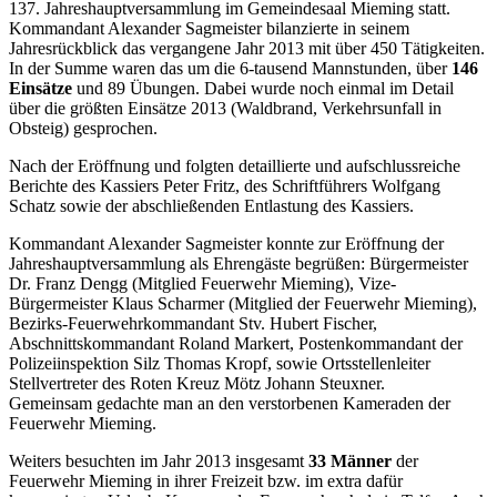
137. Jahreshauptversammlung im Gemeindesaal Mieming statt.
Kommandant Alexander Sagmeister bilanzierte in seinem
Jahresrückblick das vergangene Jahr 2013 mit über 450 Tätigkeiten.
In der Summe waren das um die 6-tausend Mannstunden, über
146
Einsätze
und 89 Übungen. Dabei wurde noch einmal im Detail
über die größten Einsätze 2013 (Waldbrand, Verkehrsunfall in
Obsteig) gesprochen.
Nach der Eröffnung und folgten detaillierte und aufschlussreiche
Berichte des Kassiers Peter Fritz, des Schriftführers Wolfgang
Schatz sowie der abschließenden Entlastung des Kassiers.
Kommandant Alexander Sagmeister konnte zur Eröffnung der
Jahreshauptversammlung als Ehrengäste begrüßen: Bürgermeister
Dr. Franz Dengg (Mitglied Feuerwehr Mieming), Vize-
Bürgermeister Klaus Scharmer (Mitglied der Feuerwehr Mieming),
Bezirks-Feuerwehrkommandant Stv. Hubert Fischer,
Abschnittskommandant Roland Markert, Postenkommandant der
Polizeiinspektion Silz Thomas Kropf, sowie Ortsstellenleiter
Stellvertreter des Roten Kreuz Mötz Johann Steuxner.
Gemeinsam gedachte man an den verstorbenen Kameraden der
Feuerwehr Mieming.
Weiters besuchten im Jahr 2013 insgesamt
33 Männer
der
Feuerwehr Mieming in ihrer Freizeit bzw. im extra dafür