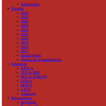
Schlagzeilen
Einsätze
2026
2025
2024
2023
2022
2021
2020
2019
2018
2017
Einsatzgebiet
Historische Einsatzberichte
Fahrzeuge
KDO-A
TLF-A 3000
RLF-A 2000/100
LFB-A
MTF-A
LAST
Anhänger
Bürgerservice
Im Notfall