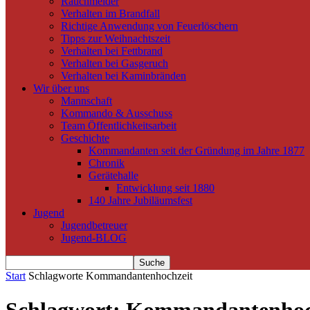
Rauchmelder
Verhalten im Brandfall
Richtige Anwendung von Feuerlöschern
Tipps zur Weihnachtszeit
Verhalten bei Fettbrand
Verhalten bei Gasgeruch
Verhalten bei Kaminbränden
Wir über uns
Mannschaft
Kommando & Ausschuss
Team Öffentlichkeitsarbeit
Geschichte
Kommandanten seit der Gründung im Jahre 1877
Chronik
Gerätehalle
Entwicklung seit 1880
140 Jahre Jubiläumsfest
Jugend
Jugendbetreuer
Jugend-BLOG
Start
Schlagworte
Kommandantenhochzeit
Schlagwort: Kommandantenhoc