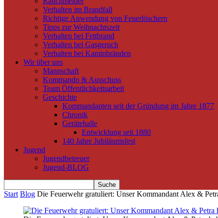
Rauchmelder
Verhalten im Brandfall
Richtige Anwendung von Feuerlöschern
Tipps zur Weihnachtszeit
Verhalten bei Fettbrand
Verhalten bei Gasgeruch
Verhalten bei Kaminbränden
Wir über uns
Mannschaft
Kommando & Ausschuss
Team Öffentlichkeitsarbeit
Geschichte
Kommandanten seit der Gründung im Jahre 1877
Chronik
Gerätehalle
Entwicklung seit 1880
140 Jahre Jubiläumsfest
Jugend
Jugendbetreuer
Jugend-BLOG
Start
Blog
Die Feuerwehr gratuliert: Unser Kommandant Alex & Petra