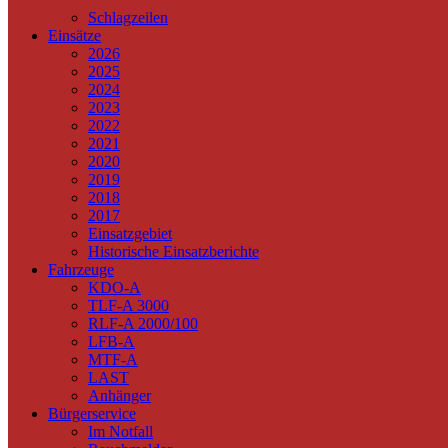
Schlagzeilen
Einsätze
2026
2025
2024
2023
2022
2021
2020
2019
2018
2017
Einsatzgebiet
Historische Einsatzberichte
Fahrzeuge
KDO-A
TLF-A 3000
RLF-A 2000/100
LFB-A
MTF-A
LAST
Anhänger
Bürgerservice
Im Notfall