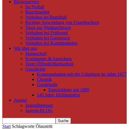
Bürgerservice
Im Notfall
Rauchmelder
Verhalten im Brandfall
Richtige Anwendung von Feuerlöschern
Tipps zur Weihnachtszeit
Verhalten bei Fettbrand
Verhalten bei Gasgeruch
Verhalten bei Kaminbränden
Wir über uns
Mannschaft
Kommando & Ausschuss
Team Öffentlichkeitsarbeit
Geschichte
Kommandanten seit der Gründung im Jahre 1877
Chronik
Gerätehalle
Entwicklung seit 1880
140 Jahre Jubiläumsfest
Jugend
Jugendbetreuer
Jugend-BLOG
Start
Schlagworte
Ölaustritt