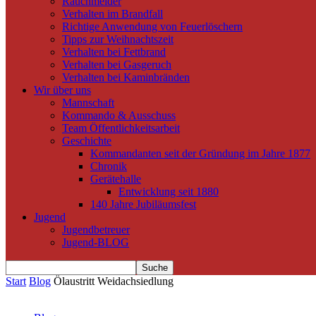
Rauchmelder
Verhalten im Brandfall
Richtige Anwendung von Feuerlöschern
Tipps zur Weihnachtszeit
Verhalten bei Fettbrand
Verhalten bei Gasgeruch
Verhalten bei Kaminbränden
Wir über uns
Mannschaft
Kommando & Ausschuss
Team Öffentlichkeitsarbeit
Geschichte
Kommandanten seit der Gründung im Jahre 1877
Chronik
Gerätehalle
Entwicklung seit 1880
140 Jahre Jubiläumsfest
Jugend
Jugendbetreuer
Jugend-BLOG
Start
Blog
Ölaustritt Weidachsiedlung