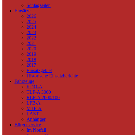
Schlagzeilen
Einsätze
2026
2025
2024
2023
2022
2021
2020
2019
2018
2017
Einsatzgebiet
Historische Einsatzberichte
Fahrzeuge
KDO-A
TLF-A 3000
RLF-A 2000/100
LFB-A
MTF-A
LAST
Anhänger
Bürgerservice
Im Notfall