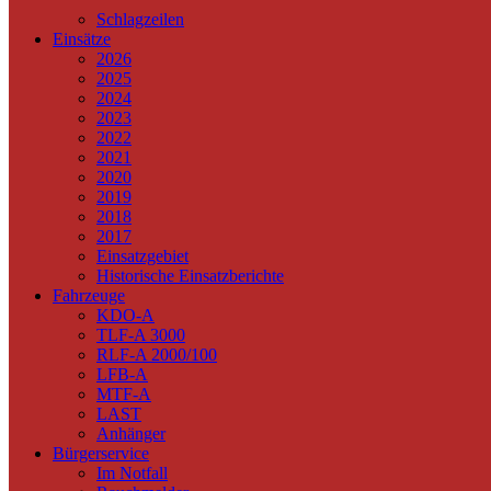
Schlagzeilen
Einsätze
2026
2025
2024
2023
2022
2021
2020
2019
2018
2017
Einsatzgebiet
Historische Einsatzberichte
Fahrzeuge
KDO-A
TLF-A 3000
RLF-A 2000/100
LFB-A
MTF-A
LAST
Anhänger
Bürgerservice
Im Notfall