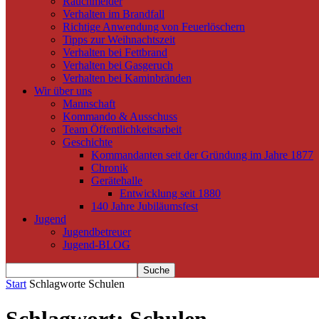
Rauchmelder
Verhalten im Brandfall
Richtige Anwendung von Feuerlöschern
Tipps zur Weihnachtszeit
Verhalten bei Fettbrand
Verhalten bei Gasgeruch
Verhalten bei Kaminbränden
Wir über uns
Mannschaft
Kommando & Ausschuss
Team Öffentlichkeitsarbeit
Geschichte
Kommandanten seit der Gründung im Jahre 1877
Chronik
Gerätehalle
Entwicklung seit 1880
140 Jahre Jubiläumsfest
Jugend
Jugendbetreuer
Jugend-BLOG
Start
Schlagworte
Schulen
Schlagwort: Schulen