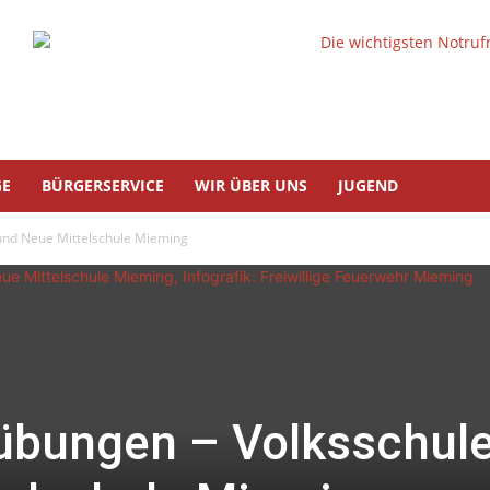
GE
BÜRGERSERVICE
WIR ÜBER UNS
JUGEND
und Neue Mittelschule Mieming
übungen – Volksschul