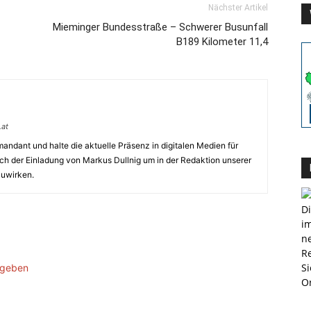
Nächster Artikel
Mieminger Bundesstraße – Schwerer Busunfall
B189 Kilometer 11,4
.at
andant und halte die aktuelle Präsenz in digitalen Medien für
ich der Einladung von Markus Dullnig um in der Redaktion unserer
uwirken.
Di
im
ne
R
Si
ugeben
Or