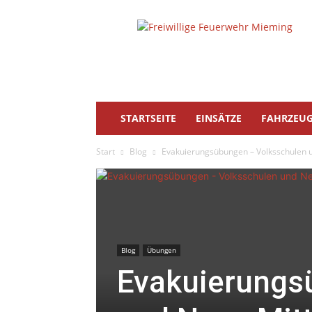
Freiwillige
Feuerwehr
Mieming
STARTSEITE
EINSÄTZE
FAHRZEU
Start
Blog
Evakuierungsübungen – Volksschulen 
Blog
Übungen
Evakuierungs