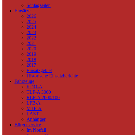
Schlagzeilen
Einsätze
2026
2025
2024
2023
2022
2021
2020
2019
2018
2017
Einsatzgebiet
Historische Einsatzberichte
Fahrzeuge
KDO-A
TLF-A 3000
RLF-A 2000/100
LFB-A
MTF-A
LAST
Anhänger
Bürgerservice
Im Notfall