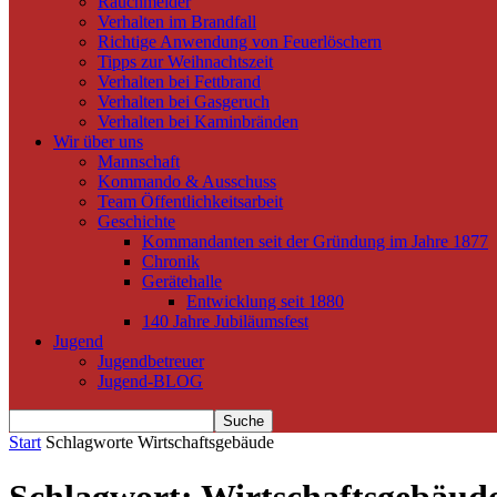
Rauchmelder
Verhalten im Brandfall
Richtige Anwendung von Feuerlöschern
Tipps zur Weihnachtszeit
Verhalten bei Fettbrand
Verhalten bei Gasgeruch
Verhalten bei Kaminbränden
Wir über uns
Mannschaft
Kommando & Ausschuss
Team Öffentlichkeitsarbeit
Geschichte
Kommandanten seit der Gründung im Jahre 1877
Chronik
Gerätehalle
Entwicklung seit 1880
140 Jahre Jubiläumsfest
Jugend
Jugendbetreuer
Jugend-BLOG
Start
Schlagworte
Wirtschaftsgebäude
Schlagwort: Wirtschaftsgebäud