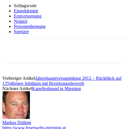
Schlagworte
Eingeklemmt
Erstversorgung
Notarzt
Personenbergung
Spreizer
Vorheriger Artikel
Jahreshauptversammlung 2012 – Rückblick auf
135jähriges Jubiläum mit Bezirksnassbewerb
Nächster Artikel
Kapellenbrand in Mieming
Markus Dullnig
https://www.feuerwehr-mieming.at