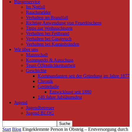
Bürgerservice
Im Notfall
Rauchmelder
Verhalten im Brandfall
Richtige Anwendung von Feuerlöschern
Tipps zur Weihnachtszeit
Verhalten bei Fettbrand
Verhalten bei Gasgeruch
Verhalten bei Kaminbränden
Wir über uns
Mannschaft
Kommando & Ausschuss
Team Öffentlichkeitsarbeit
Geschichte
Kommandanten seit der Gründung im Jahre 1877
Chronik
Gerätehalle
Entwicklung seit 1880
140 Jahre Jubiläumsfest
Jugend
Jugendbetreuer
Jugend-BLOG
Start
Blog
Eingeklemmte Person in Obsteig – Erstversorgung durch