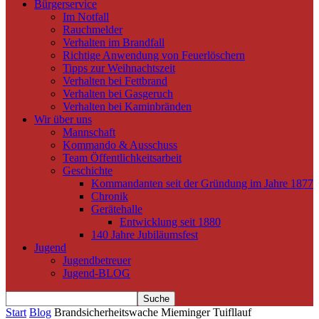
Bürgerservice
Im Notfall
Rauchmelder
Verhalten im Brandfall
Richtige Anwendung von Feuerlöschern
Tipps zur Weihnachtszeit
Verhalten bei Fettbrand
Verhalten bei Gasgeruch
Verhalten bei Kaminbränden
Wir über uns
Mannschaft
Kommando & Ausschuss
Team Öffentlichkeitsarbeit
Geschichte
Kommandanten seit der Gründung im Jahre 1877
Chronik
Gerätehalle
Entwicklung seit 1880
140 Jahre Jubiläumsfest
Jugend
Jugendbetreuer
Jugend-BLOG
Start
Blog
Brandsicherheitswache Mieminger Tuifllauf