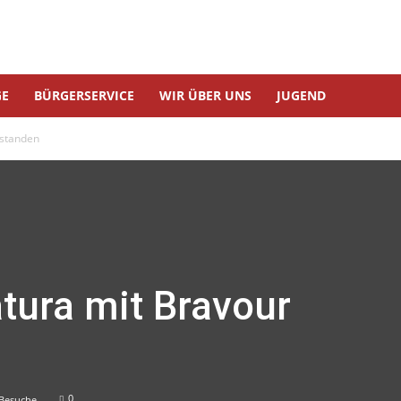
GE
BÜRGERSERVICE
WIR ÜBER UNS
JUGEND
estanden
tura mit Bravour
0
 Besuche