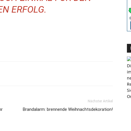
EN ERFOLG.
Di
im
ne
R
Si
Or
Nächster Artikel
hr
Brandalarm: brennende Weihnachtsdekoration!