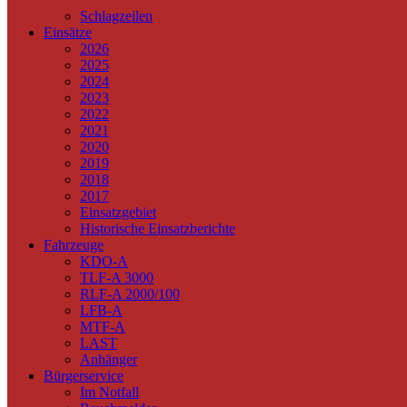
Schlagzeilen
Einsätze
2026
2025
2024
2023
2022
2021
2020
2019
2018
2017
Einsatzgebiet
Historische Einsatzberichte
Fahrzeuge
KDO-A
TLF-A 3000
RLF-A 2000/100
LFB-A
MTF-A
LAST
Anhänger
Bürgerservice
Im Notfall