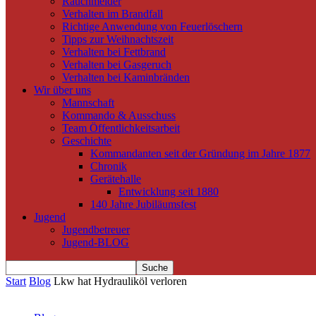
Rauchmelder
Verhalten im Brandfall
Richtige Anwendung von Feuerlöschern
Tipps zur Weihnachtszeit
Verhalten bei Fettbrand
Verhalten bei Gasgeruch
Verhalten bei Kaminbränden
Wir über uns
Mannschaft
Kommando & Ausschuss
Team Öffentlichkeitsarbeit
Geschichte
Kommandanten seit der Gründung im Jahre 1877
Chronik
Gerätehalle
Entwicklung seit 1880
140 Jahre Jubiläumsfest
Jugend
Jugendbetreuer
Jugend-BLOG
Start
Blog
Lkw hat Hydrauliköl verloren