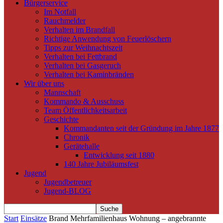
Bürgerservice
Im Notfall
Rauchmelder
Verhalten im Brandfall
Richtige Anwendung von Feuerlöschern
Tipps zur Weihnachtszeit
Verhalten bei Fettbrand
Verhalten bei Gasgeruch
Verhalten bei Kaminbränden
Wir über uns
Mannschaft
Kommando & Ausschuss
Team Öffentlichkeitsarbeit
Geschichte
Kommandanten seit der Gründung im Jahre 1877
Chronik
Gerätehalle
Entwicklung seit 1880
140 Jahre Jubiläumsfest
Jugend
Jugendbetreuer
Jugend-BLOG
Start
Einsätze
Brand Mehrfamilienhaus Wohnung – angebrannte