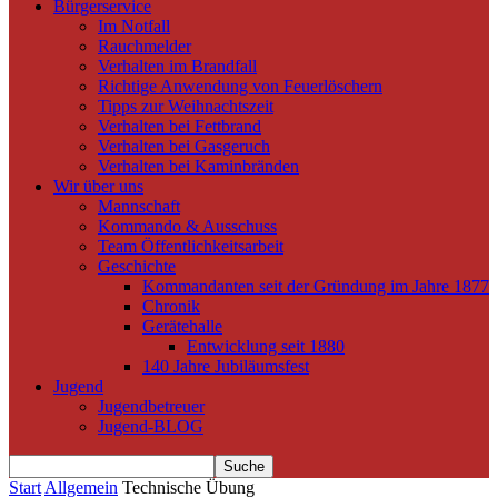
Bürgerservice
Im Notfall
Rauchmelder
Verhalten im Brandfall
Richtige Anwendung von Feuerlöschern
Tipps zur Weihnachtszeit
Verhalten bei Fettbrand
Verhalten bei Gasgeruch
Verhalten bei Kaminbränden
Wir über uns
Mannschaft
Kommando & Ausschuss
Team Öffentlichkeitsarbeit
Geschichte
Kommandanten seit der Gründung im Jahre 1877
Chronik
Gerätehalle
Entwicklung seit 1880
140 Jahre Jubiläumsfest
Jugend
Jugendbetreuer
Jugend-BLOG
Start
Allgemein
Technische Übung