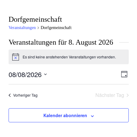
Dorfgemeinschaft
Veranstaltungen
Dorfgemeinschaft
Veranstaltungen für 8. August 2026
Es sind keine anstehenden Veranstaltungen vorhanden.
Hinweis
08/08/2026
Ansic
Veran
Tag
Ansic
Navig
Datum
Navig
wählen.
Nächster Tag
Vorheriger Tag
Kalender abonnieren