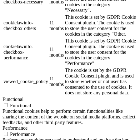
checkbox-necessary
months
cookies in the category
"Necessary".
This cookie is set by GDPR Cookie
cookielawinfo-
11
Consent plugin. The cookie is used
checkbox-others
months
to store the user consent for the
cookies in the category "Other.
This cookie is set by GDPR Cookie
cookielawinfo-
Consent plugin. The cookie is used
11
checkbox-
to store the user consent for the
months
performance
cookies in the category
"Performance".
The cookie is set by the GDPR
Cookie Consent plugin and is used
11
viewed_cookie_policy
to store whether or not user has
months
consented to the use of cookies. It
does not store any personal data.
Functional
Functional
Functional cookies help to perform certain functionalities like
sharing the content of the website on social media platforms, collect
feedbacks, and other third-party features.
Performance
Performance
Performance cookies are used to understand and analyze the key