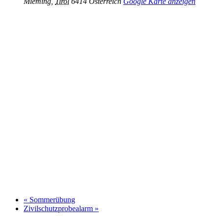
Mieming
,
Tirol
6414
Österreich
Google Karte anzeigen
«
Sommerübung
Zivilschutzprobealarm
»