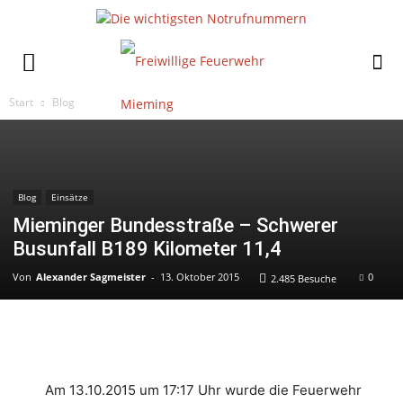
Start
Blog
Blog
Einsätze
Mieminger Bundesstraße – Schwerer
Busunfall B189 Kilometer 11,4
Von
Alexander Sagmeister
-
13. Oktober 2015
0
2.485 Besuche
Am 13.10.2015 um 17:17 Uhr wurde die Feuerwehr