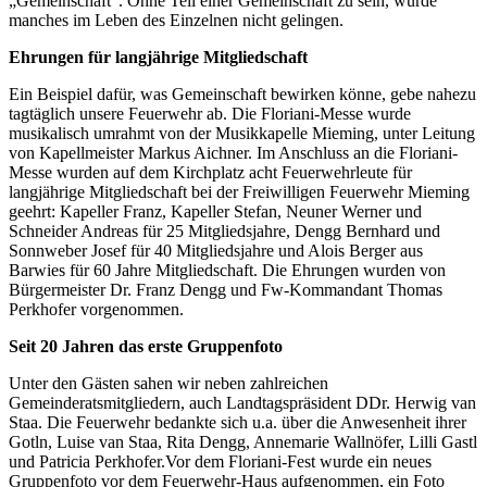
„Gemeinschaft“. Ohne Teil einer Gemeinschaft zu sein, würde
manches im Leben des Einzelnen nicht gelingen.
Ehrungen für langjährige Mitgliedschaft
Ein Beispiel dafür, was Gemeinschaft bewirken könne, gebe nahezu
tagtäglich unsere Feuerwehr ab. Die Floriani-Messe wurde
musikalisch umrahmt von der Musikkapelle Mieming, unter Leitung
von Kapellmeister Markus Aichner. Im Anschluss an die Floriani-
Messe wurden auf dem Kirchplatz acht Feuerwehrleute für
langjährige Mitgliedschaft bei der Freiwilligen Feuerwehr Mieming
geehrt: Kapeller Franz, Kapeller Stefan, Neuner Werner und
Schneider Andreas für 25 Mitgliedsjahre, Dengg Bernhard und
Sonnweber Josef für 40 Mitgliedsjahre und Alois Berger aus
Barwies für 60 Jahre Mitgliedschaft. Die Ehrungen wurden von
Bürgermeister Dr. Franz Dengg und Fw-Kommandant Thomas
Perkhofer vorgenommen.
Seit 20 Jahren das erste Gruppenfoto
Unter den Gästen sahen wir neben zahlreichen
Gemeinderatsmitgliedern, auch Landtagspräsident DDr. Herwig van
Staa. Die Feuerwehr bedankte sich u.a. über die Anwesenheit ihrer
Gotln, Luise van Staa, Rita Dengg, Annemarie Wallnöfer, Lilli Gastl
und Patricia Perkhofer.Vor dem Floriani-Fest wurde ein neues
Gruppenfoto vor dem Feuerwehr-Haus aufgenommen, ein Foto