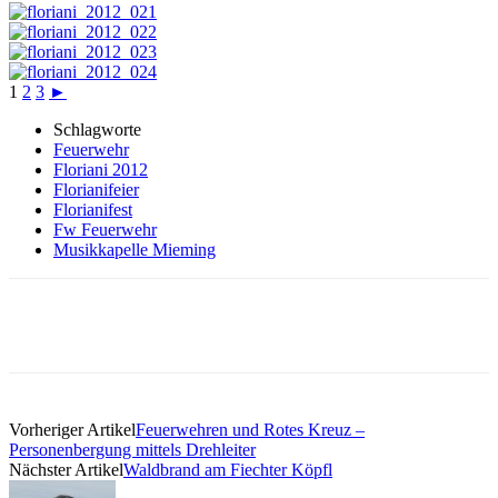
1
2
3
►
Schlagworte
Feuerwehr
Floriani 2012
Florianifeier
Florianifest
Fw Feuerwehr
Musikkapelle Mieming
Vorheriger Artikel
Feuerwehren und Rotes Kreuz –
Personenbergung mittels Drehleiter
Nächster Artikel
Waldbrand am Fiechter Köpfl