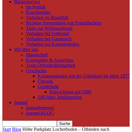
Bürgerservice
Im Notfall
Rauchmelder
Verhalten im Brandfall
Richtige Anwendung von Feuerlöschern
Tipps zur Weihnachtszeit
Verhalten bei Fettbrand
Verhalten bei Gasgeruch
Verhalten bei Kaminbränden
Wir über uns
Mannschaft
Kommando & Ausschuss
Team Öffentlichkeitsarbeit
Geschichte
Kommandanten seit der Gründung im Jahre 1877
Chronik
Gerätehalle
Entwicklung seit 1880
140 Jahre Jubiläumsfest
Jugend
Jugendbetreuer
Jugend-BLOG
Start
Blog
Höhe Parkplatz Locherboden – Ölbinden nach