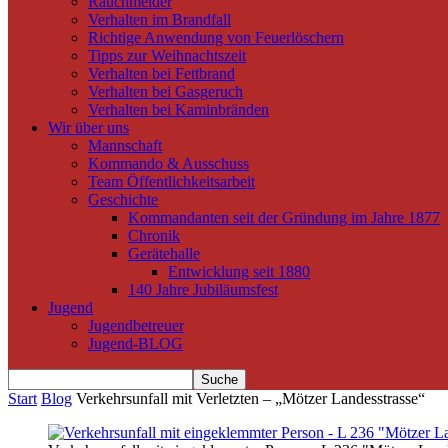
Rauchmelder
Verhalten im Brandfall
Richtige Anwendung von Feuerlöschern
Tipps zur Weihnachtszeit
Verhalten bei Fettbrand
Verhalten bei Gasgeruch
Verhalten bei Kaminbränden
Wir über uns
Mannschaft
Kommando & Ausschuss
Team Öffentlichkeitsarbeit
Geschichte
Kommandanten seit der Gründung im Jahre 1877
Chronik
Gerätehalle
Entwicklung seit 1880
140 Jahre Jubiläumsfest
Jugend
Jugendbetreuer
Jugend-BLOG
Start
Blog
Verkehrsunfall mit Verletzten – „Mötzer Landesstrasse“