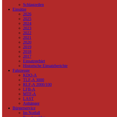
Schlagzeilen
Einsätze
2026
2025
2024
2023
2022
2021
2020
2019
2018
2017
Einsatzgebiet
Historische Einsatzberichte
Fahrzeuge
KDO-A
TLF-A 3000
RLF-A 2000/100
LFB-A
MTF-A
LAST
Anhänger
Bürgerservice
Im Notfall