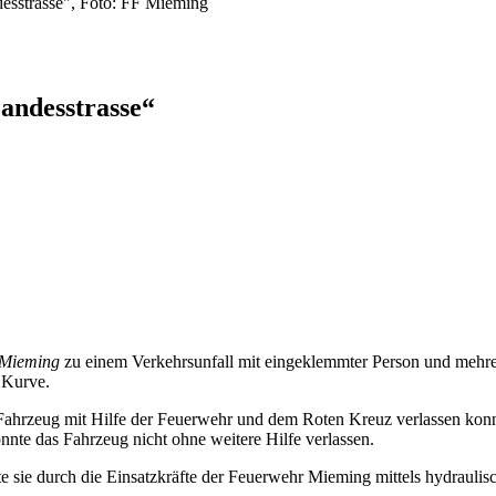
desstrasse", Foto: FF Mieming
Landesstrasse“
 Mieming
zu einem Verkehrsunfall mit eingeklemmter Person und mehrer
 Kurve.
Fahrzeug mit Hilfe der Feuerwehr und dem Roten Kreuz verlassen konn
nte das Fahrzeug nicht ohne weitere Hilfe verlassen.
te sie durch die Einsatzkräfte der Feuerwehr Mieming mittels hydrauli