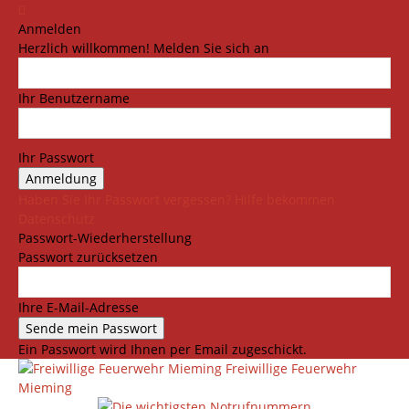
Anmelden
Herzlich willkommen! Melden Sie sich an
Ihr Benutzername
Ihr Passwort
Haben Sie Ihr Passwort vergessen? Hilfe bekommen
Datenschutz
Passwort-Wiederherstellung
Passwort zurücksetzen
Ihre E-Mail-Adresse
Ein Passwort wird Ihnen per Email zugeschickt.
Freiwillige Feuerwehr
Mieming