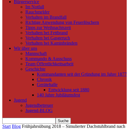
Bürgerservice
Im Notfall
Rauchmelder
Verhalten im Brandfall
Richtige Anwendung von Feuerlöschern
Tipps zur Weihnachtszeit
Verhalten bei Fettbrand
Verhalten bei Gasgeruch
Verhalten bei Kaminbränden
Wir über uns
Mannschaft
Kommando & Ausschuss
Team Öffentlichkeitsarbeit
Geschichte
Kommandanten seit der Gründung im Jahre 1877
Chronik
Gerätehalle
Entwicklung seit 1880
140 Jahre Jubiläumsfest
Jugend
Jugendbetreuer
Jugend-BLOG
Start
Blog
Frühjahrsübung 2018 – Simulierter Dachstuhlbrand nach