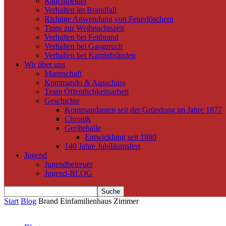
Rauchmelder
Verhalten im Brandfall
Richtige Anwendung von Feuerlöschern
Tipps zur Weihnachtszeit
Verhalten bei Fettbrand
Verhalten bei Gasgeruch
Verhalten bei Kaminbränden
Wir über uns
Mannschaft
Kommando & Ausschuss
Team Öffentlichkeitsarbeit
Geschichte
Kommandanten seit der Gründung im Jahre 1877
Chronik
Gerätehalle
Entwicklung seit 1880
140 Jahre Jubiläumsfest
Jugend
Jugendbetreuer
Jugend-BLOG
Start
Blog
Brand Einfamilienhaus Zimmer