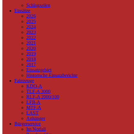
Schlagzeilen
Einsätze
2026
2025
2024
2023
2022
2021
2020
2019
2018
2017
Einsatzgebiet
Historische Einsatzberichte
Fahrzeuge
KDO-A
TLF-A 3000
RLF-A 2000/100
LFB-A
MTF-A
LAST
Anhänger
Bürgerservice
Im Notfall