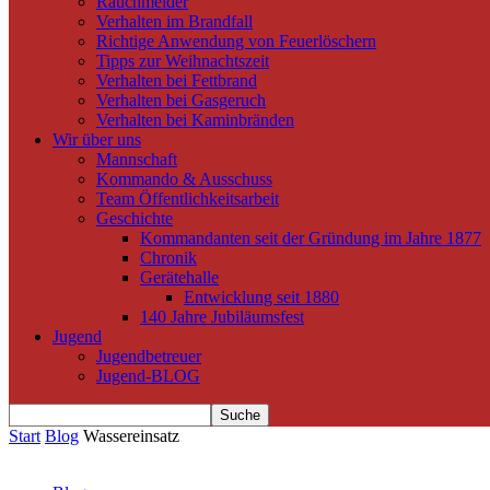
Rauchmelder
Verhalten im Brandfall
Richtige Anwendung von Feuerlöschern
Tipps zur Weihnachtszeit
Verhalten bei Fettbrand
Verhalten bei Gasgeruch
Verhalten bei Kaminbränden
Wir über uns
Mannschaft
Kommando & Ausschuss
Team Öffentlichkeitsarbeit
Geschichte
Kommandanten seit der Gründung im Jahre 1877
Chronik
Gerätehalle
Entwicklung seit 1880
140 Jahre Jubiläumsfest
Jugend
Jugendbetreuer
Jugend-BLOG
Start
Blog
Wassereinsatz