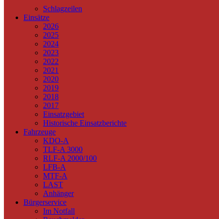
Schlagzeilen
Einsätze
2026
2025
2024
2023
2022
2021
2020
2019
2018
2017
Einsatzgebiet
Historische Einsatzberichte
Fahrzeuge
KDO-A
TLF-A 3000
RLF-A 2000/100
LFB-A
MTF-A
LAST
Anhänger
Bürgerservice
Im Notfall