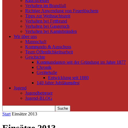
Rauchmelder
Verhalten im Brandfall
Richtige Anwendung von Feuerlöschern
Tipps zur Weihnachtszeit
Verhalten bei Fettbrand
Verhalten bei Gasgeruch
Verhalten bei Kaminbränden
Wir über uns
Mannschaft
Kommando & Ausschuss
Team Öffentlichkeitsarbeit
Geschichte
Kommandanten seit der Gründung im Jahre 1877
Chronik
Gerätehalle
Entwicklung seit 1880
140 Jahre Jubiläumsfest
Jugend
Jugendbetreuer
Jugend-BLOG
Start
Einsätze 2013
Einsätze 2013