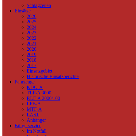
Schlagzeilen
Einsätze
2026
2025
2024
2023
2022
2021
2020
2019
2018
2017
Einsatzgebiet
Historische Einsatzberichte
Fahrzeuge
KDO-A
TLF-A 3000
RLF-A 2000/100
LFB-A
MTF-A
LAST
Anhänger
Bürgerservice
Im Notfall