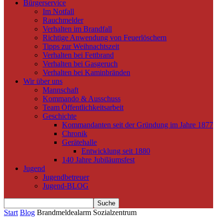
Bürgerservice
Im Notfall
Rauchmelder
Verhalten im Brandfall
Richtige Anwendung von Feuerlöschern
Tipps zur Weihnachtszeit
Verhalten bei Fettbrand
Verhalten bei Gasgeruch
Verhalten bei Kaminbränden
Wir über uns
Mannschaft
Kommando & Ausschuss
Team Öffentlichkeitsarbeit
Geschichte
Kommandanten seit der Gründung im Jahre 1877
Chronik
Gerätehalle
Entwicklung seit 1880
140 Jahre Jubiläumsfest
Jugend
Jugendbetreuer
Jugend-BLOG
Start
Blog
Brandmeldealarm Sozialzentrum