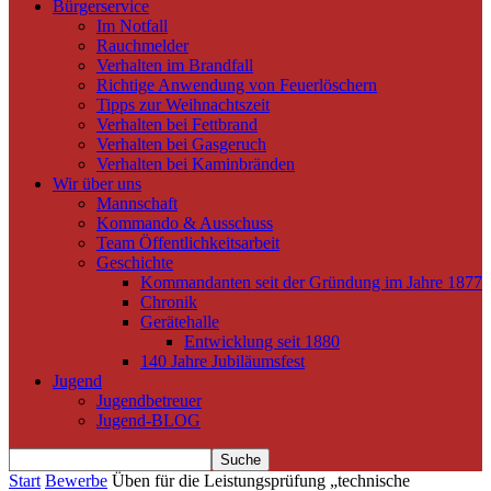
Bürgerservice
Im Notfall
Rauchmelder
Verhalten im Brandfall
Richtige Anwendung von Feuerlöschern
Tipps zur Weihnachtszeit
Verhalten bei Fettbrand
Verhalten bei Gasgeruch
Verhalten bei Kaminbränden
Wir über uns
Mannschaft
Kommando & Ausschuss
Team Öffentlichkeitsarbeit
Geschichte
Kommandanten seit der Gründung im Jahre 1877
Chronik
Gerätehalle
Entwicklung seit 1880
140 Jahre Jubiläumsfest
Jugend
Jugendbetreuer
Jugend-BLOG
Start
Bewerbe
Üben für die Leistungsprüfung „technische