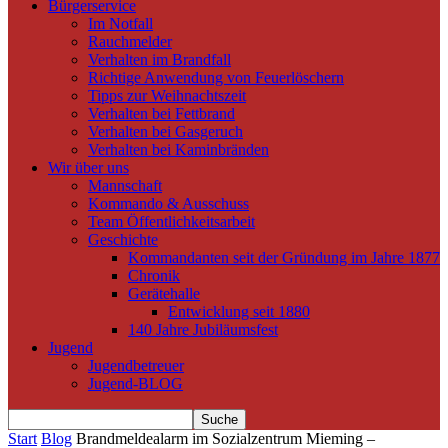
Bürgerservice
Im Notfall
Rauchmelder
Verhalten im Brandfall
Richtige Anwendung von Feuerlöschern
Tipps zur Weihnachtszeit
Verhalten bei Fettbrand
Verhalten bei Gasgeruch
Verhalten bei Kaminbränden
Wir über uns
Mannschaft
Kommando & Ausschuss
Team Öffentlichkeitsarbeit
Geschichte
Kommandanten seit der Gründung im Jahre 1877
Chronik
Gerätehalle
Entwicklung seit 1880
140 Jahre Jubiläumsfest
Jugend
Jugendbetreuer
Jugend-BLOG
Start
Blog
Brandmeldealarm im Sozialzentrum Mieming –